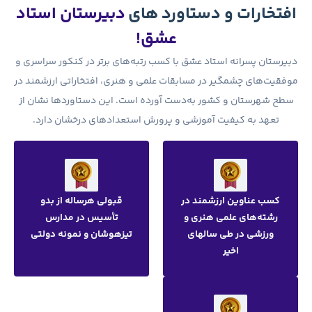
ورد های
دبیرستان استاد
عشق!
با کسب رتبه‌های برتر در کنکور سراسری و
قات علمی و هنری، افتخاراتی ارزشمند در
ت آورده است. این دستاوردها نشان از
و پرورش استعدادهای درخشان دارد.
قبولی هرساله از بدو
تأسیس در مدارس
تیزهوشان و نمونه دولتی