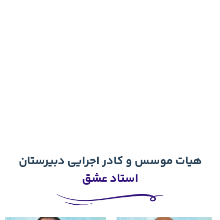
ها
ی
ک
ش
ور
اط
لا
عا
ت
بی
ش
تر
رو
ید
اد
ادر اجرایی دبیرستان
تاد عشق