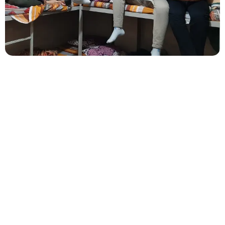
استاد
عشق
ایج
اد
یک
ف
ضا
ی
سا
لم
و
مق
بو
ل
برا
ی
اول
یا
و
مرب
یا
ن
و
دان
ش