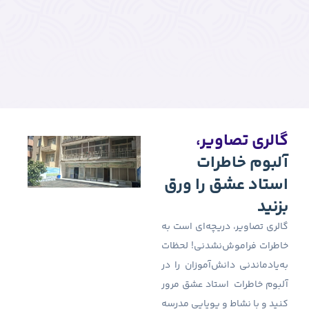
رق
ت به
حظات
ا در
مرور
درسه