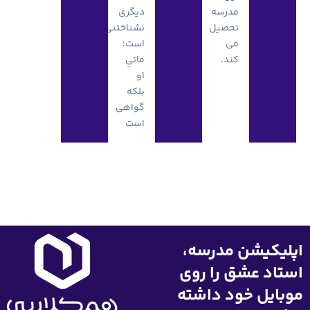
دیگری
نشناختنی
است؛
ماتیِ
او
بلکه
گواهی
است