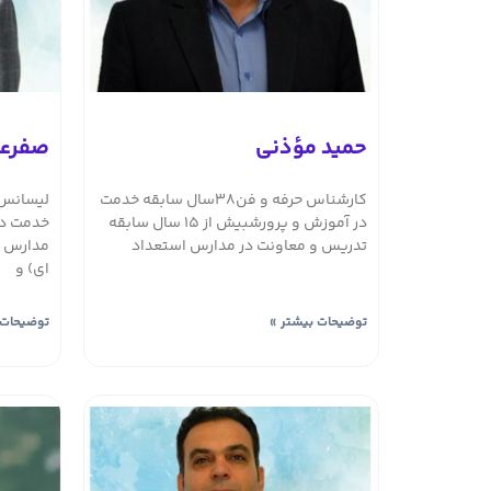
حمید مؤذنی
صفرعل
کارشناس حرفه و فن38سال سابقه خدمت
در آموزش و پرورشبیش از 15 سال سابقه
خدمت در
تدریس و معاونت در مدارس استعداد
مدارس ا
ای) و
توضیحات بیشتر »
توضیحات 