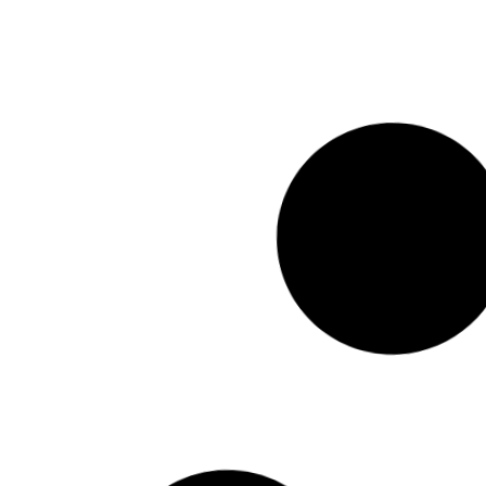
علیرضا حیدری
کارشناسی
سابقه خدمت در آموزش و پرورش: ۲8
زش
سالسوابق تحصیلیتحصیل در مرکز تربیت
کتاب
معلم شهید رجایی اصفهان در رشته دینی
و