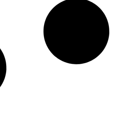
اسماعیلی
مرتضی صادقی
ی ارشد _ مدیریت آموزشی _ مرکز
دبیر ریاضی ناحیه3 اصفهان ؛ 
دولتی اصفهانمعاون پرورشی و
ریاضی محض ؛ کارشناسی ارشد آمو
اداره کل آموزش و پرورش استان
ریاضیسوابق علمی پژوهشی: تالیف 
مبانی آموزش ریاضی