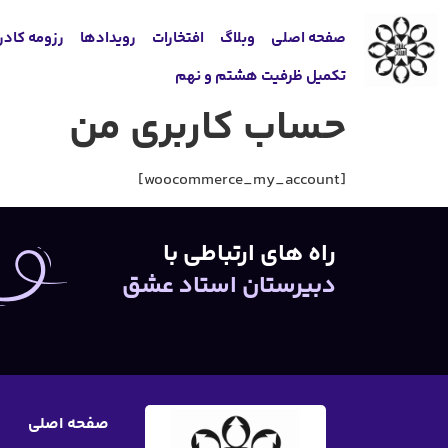
صفحه اصلی
وبلاگ
افتخارات
رویدادها
رزومه کادر
تکمیل ظرفیت هشتم و نهم
حساب کاربری من
[woocommerce_my_account]
راه های ارتباطی با
دبیرستان استاد عشق
صفحه اصلی