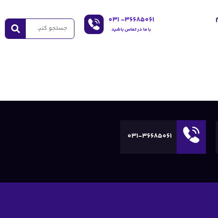
۰۳۱
36685061-
با ما در تماس باشید
031-36685061