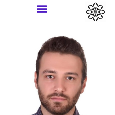
۰۳۱
36685061-
با ما در تماس باشید