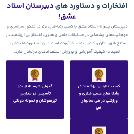
ورد های
دبیرستان استاد
عشق!
با کسب رتبه‌های برتر در کنکور سراسری و
قات علمی و هنری، افتخاراتی ارزشمند در
ت آورده است. این دستاوردها نشان از
و پرورش استعدادهای درخشان دارد.
قبولی هرساله از بدو
تأسیس در مدارس
تیزهوشان و نمونه دولتی