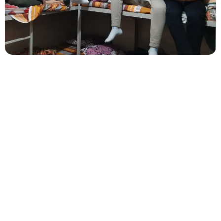
استاد
عشق
ایج
اد
یک
ف
ضا
ی
سا
لم
و
مق
بو
ل
برا
ی
اول
یا
و
مرب
یا
ن
و
دان
ش