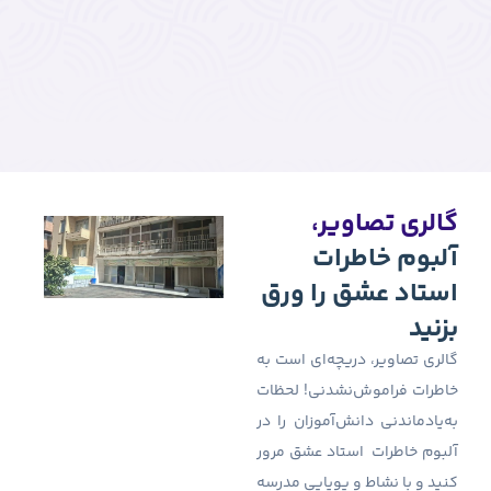
رق
ت به
حظات
ا در
مرور
درسه