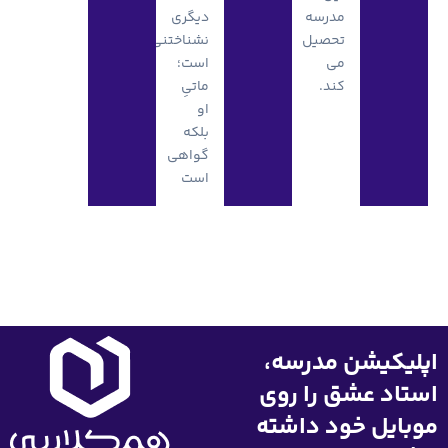
دیگری
نشناختنی
است؛
ماتیِ
او
بلکه
گواهی
است