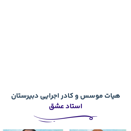
ها
ی
ک
ش
ور
اط
لا
عا
ت
بی
ش
تر
رو
ید
اد
ادر اجرایی دبیرستان
تاد عشق